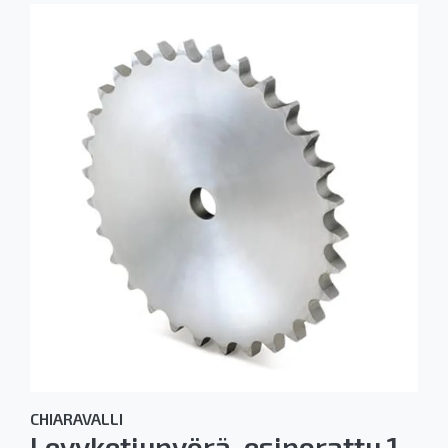
CHIARAVALLI
Levyketjupyörä, esiporattu 1-