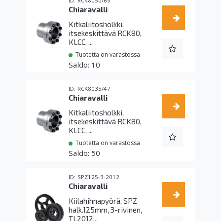
RCK8050/65
Chiaravalli
Kitkaliitosholkki,
itsekeskittävä RCK80,
KLCC, ...
Tuotetta on varastossa
10
RCK8035/47
Chiaravalli
Kitkaliitosholkki,
itsekeskittävä RCK80,
KLCC, ...
Tuotetta on varastossa
50
SPZ125-3-2012
Chiaravalli
Kiilahihnapyörä, SPZ
halk.125mm, 3-rivinen,
TL2012...