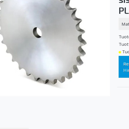
PL
Mat
Tuot
Tuot
Tuo
Re
Hi