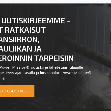
 UUTISKIRJEEMME -
T RATKAISUT
ANSIIRRON,
ULIIKAN JA
ROINNIN TARPEISIIN
ower Mission®-uutiskirje lähetetään tilaajille
e. Pysy ajan tasalla ja liity sinäkin Power Mission®-
lle!
OSTITUSLISTALLE