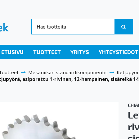
ETUSIVU
TUOTTEET
YRITYS
YHTEYSTIEDOT
Tuotteet
Mekaniikan standardikomponentit
Ketjupyör
tjupyörä, esiporattu 1-rivinen, 12-hampainen, sisäreikä
CHIA
Le
ri
si