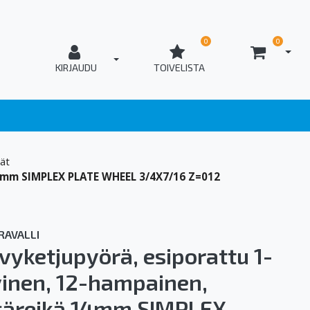
0
0
AVAA
T_OPEN_LOGIN
KIRJAUDU
TOIVELISTA
ät
 14mm SIMPLEX PLATE WHEEL 3/4X7/16 Z=012
RAVALLI
vyketjupyörä, esiporattu 1-
vinen, 12-hampainen,
säreikä 14mm SIMPLEX