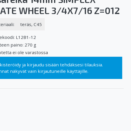
ATE WHEEL 3/4X7/16 Z=012
eriaali:
teräs, C45
ekoodi: L12B1-12
teen paino: 270 g
tetta ei ole varastossa
kisteröidy
ja
kirjaudu sisään
tehdäksesi tilauksia.
nnat näkyvät vain kirjautuneille käyttäjille.