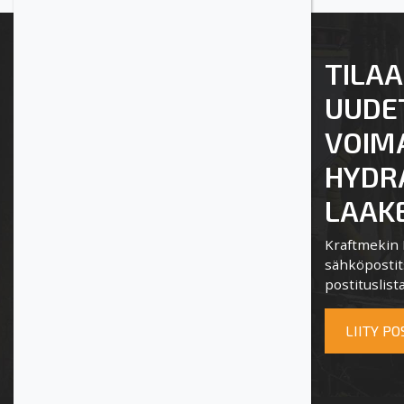
TILAA
UUDE
VOIM
HYDRA
LAAKE
Kraftmekin P
sähköpostits
postituslista
LIITY P