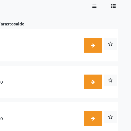
Varastosaldo
2
60
10