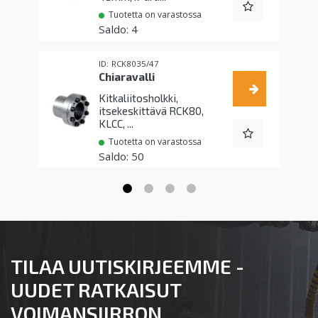
Tuotetta on varastossa
4
RCK8035/47
Chiaravalli
Kitkaliitosholkki,
itsekeskittävä RCK80,
KLCC, ...
Tuotetta on varastossa
50
TILAA UUTISKIRJEEMME -
UUDET RATKAISUT
VOIMANSIIRRON,