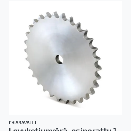
CHIARAVALLI
Levyketjupyörä, esiporattu 1-