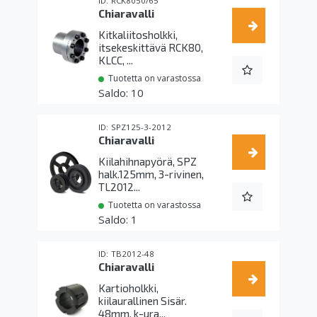
RCK8050/65
Chiaravalli
Kitkaliitosholkki,
itsekeskittävä RCK80,
KLCC, ...
Tuotetta on varastossa
10
SPZ125-3-2012
Chiaravalli
Kiilahihnapyörä, SPZ
halk.125mm, 3-rivinen,
TL2012...
Tuotetta on varastossa
1
TB2012-48
Chiaravalli
Kartioholkki,
kiilaurallinen Sisär.
48mm, k-ura...