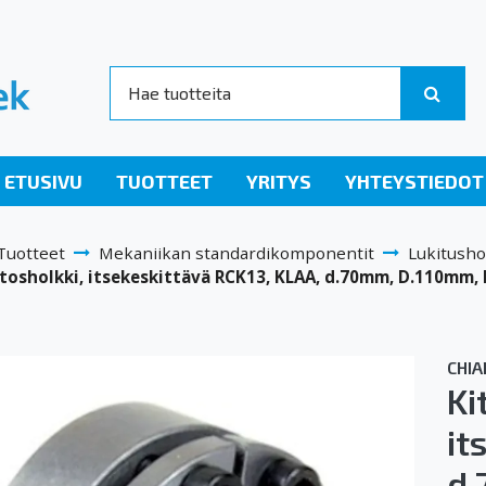
ETUSIVU
TUOTTEET
YRITYS
YHTEYSTIEDOT
Tuotteet
Mekaniikan standardikomponentit
Lukitusho
itosholkki, itsekeskittävä RCK13, KLAA, d.70mm, D.110mm,
CHIA
Ki
it
d.