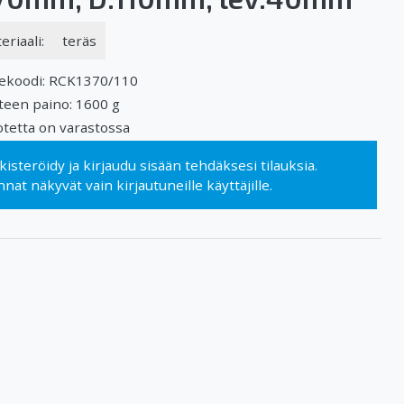
eriaali:
teräs
ekoodi: RCK1370/110
teen paino: 1600 g
tetta on varastossa
kisteröidy
ja
kirjaudu sisään
tehdäksesi tilauksia.
nnat näkyvät vain kirjautuneille käyttäjille.