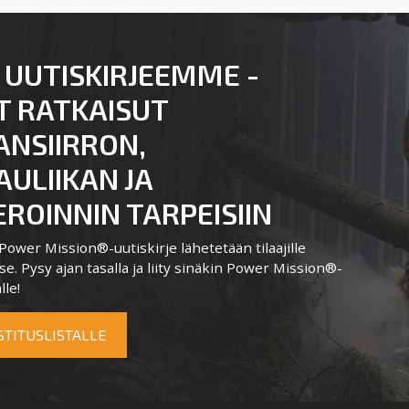
 UUTISKIRJEEMME -
T RATKAISUT
ANSIIRRON,
ULIIKAN JA
ROINNIN TARPEISIIN
ower Mission®-uutiskirje lähetetään tilaajille
e. Pysy ajan tasalla ja liity sinäkin Power Mission®-
lle!
OSTITUSLISTALLE