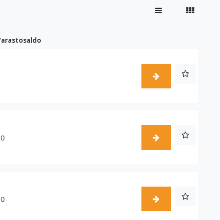
Varastosaldo
2
60
10