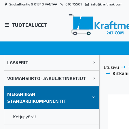
Suokalliontie 9 01740 VANTAA
010 75501
info@kraftmek.com
TUOTEALUEET
LAAKERIT
Etusivu
Kitkali
VOIMANSIIRTO- JA KULJETINKETJUT
MEKANIIKAN
STANDARDIKOMPONENTIT
Ketjupyörät