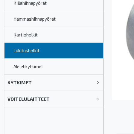
Kiilahihnapyörät
Hammashihnapyörät
Kartioholkit
Lukitusholkit
Akselikytkimet
KYTKIMET
VOITELULAITTEET