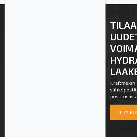
TILAA
UUDE
VOIM
HYDRA
LAAKE
Kraftmekin P
sähköpostits
postituslista
LIITY P