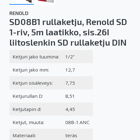
RENOLD
SD08B1 rullaketju, Renold SD
1-riv, 5m laatikko, sis.26I
liitoslenkin SD rullaketju DIN
Ketjun jako tuumina:
1/2"
Ketjun jako mm:
12,7
Ketjun sisäleveys:
7,75
Ketjurullan D:
8,51
Ketjutapin d:
4,45
Ketjut, muuta:
08B-1.ANC
Materiaali:
teräs