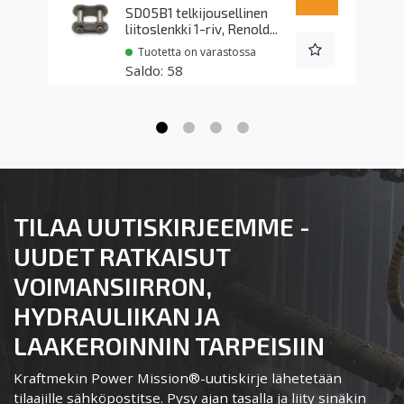
SD05B1 telkijousellinen
liitoslenkki 1-riv, Renold...
Tuotetta on varastossa
58
TILAA UUTISKIRJEEMME -
UUDET RATKAISUT
VOIMANSIIRRON,
HYDRAULIIKAN JA
LAAKEROINNIN TARPEISIIN
Kraftmekin Power Mission®-uutiskirje lähetetään
tilaajille sähköpostitse. Pysy ajan tasalla ja liity sinäkin