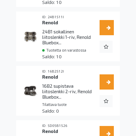
10
24B1S11I
Renold
24B1 sokallinen
liitoslenkki 1-riv, Renold
Bluebox...
Tuotetta on varastossa
10
16B2S12I
Renold
16B2 supistava
liitoslenkki 2-riv, Renold
Bluebox...
Tilattava tuote
0
SD05B1S26
Renold