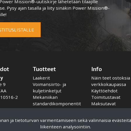
ower Mission®-uutiskirje lähetetään tilaajille
e. Pysy ajan tasalla ja liity sinäkin Power Mission®-
lle!
OSTITUSLISTALLE
edot
Tuotteet
Info
Oy
Laakerit
Näin teet ostoksia
e 9
Voimansiirto- ja
verkkokaupassa
TAA
kuljetinketjut
Käyttöehdot
110516-2
Mekaniikan
Toimitustavat
standardikomponentit
Maksutavat
Kytkimet
Tietosuojaseloste
mek.com
Voitelulaitteet
innan ja tietoturvan varmentamiseen sekä valinnaisia evästeit
ek.com
liikenteen analysointiin.