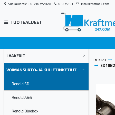
Suokalliontie 9 01740 VANTAA
010 75501
info@kraftmek.com
TUOTEALUEET
LAAKERIT
Etusivu
SD10B2 
VOIMANSIIRTO- JA KULJETINKETJUT
Renold SD
Renold A&S
Renold Bluebox