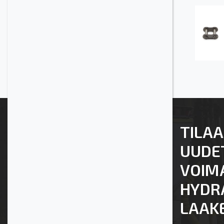
TILAA
UUDE
VOIM
HYDRA
LAAKE