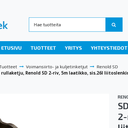
ETUSIVU
TUOTTEET
YRITYS
YHTEYSTIEDOT
Tuotteet
Voimansiirto- ja kuljetinketjut
Renold SD
rullaketju, Renold SD 2-riv, 5m laatikko, sis.26I liitoslenk
REN
SD
2-
li