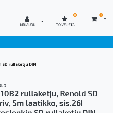
0
0
AVAA
T_OPEN_LOGIN
KIRJAUDU
TOIVELISTA
in SD rullaketju DIN
OLD
10B2 rullaketju, Renold SD
riv, 5m laatikko, sis.26I
itoslenkin SD rullaketju DIN