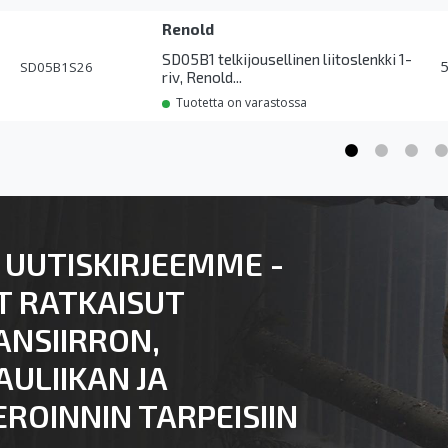
Renold
SD05B1 telkijousellinen liitoslenkki 1-
SD05B1S26
riv, Renold...
Tuotetta on varastossa
 UUTISKIRJEEMME -
T RATKAISUT
ANSIIRRON,
ULIIKAN JA
ROINNIN TARPEISIIN