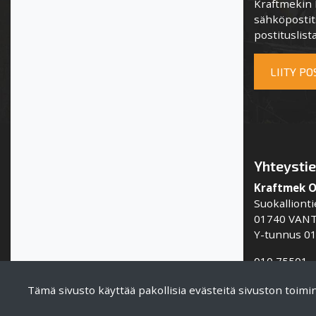
Kraftmekin P
sähköpostits
postituslista
LIITY P
Yhteysti
Kraftmek 
Suokallionti
01740 VAN
Y-tunnus 0
010 75501
info@kraft
Tämä sivusto käyttää pakollisia evästeitä sivuston toim
www.kraftm