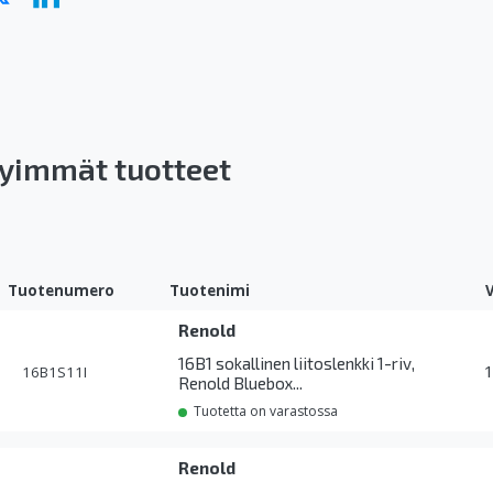
yimmät tuotteet
Tuotenumero
Tuotenimi
Renold
16B1 sokallinen liitoslenkki 1-riv,
16B1S11I
Renold Bluebox...
Tuotetta on varastossa
Renold