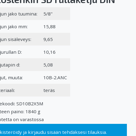
jun jako tuumina:
5/8"
jun jako mm:
15,88
jun sisäleveys:
9,65
jurullan D:
10,16
jutapin d:
5,08
jut, muuta:
10B-2.ANC
eriaali:
teräs
ekoodi: SD10B2X5M
teen paino: 1840 g
tetta on varastossa
kisteröidy
ja
kirjaudu sisään
tehdäksesi tilauksia.