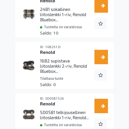
Renold
24B1 sokallinen
liitoslenkki 1-riv, Renold
Bluebox...
Tuotetta on varastossa
10
16B2S12I
Renold
16B2 supistava
liitoslenkki 2-riv, Renold
Bluebox...
Tilattava tuote
0
SD05B1S26
Renold
SD05B1 telkijousellinen
liitoslenkki 1-riv, Renold...
Tuotetta on varastossa