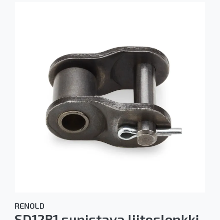
RENOLD
SD12B1 supistava liitoslenkki