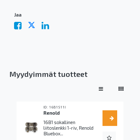
Jaa
Myydyimmät tuotteet
16B1S11I
Renold
16B1 sokallinen
liitoslenkki 1-riv, Renold
Bluebox...