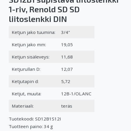
1-riv, Renold SD SD
liitoslenkki DIN
Ketjun jako tuumina:
3/4"
Ketjun jako mm:
19,05
Ketjun sisäleveys:
11,68
Ketjurullan D:
12,07
Ketjutapin d:
5,72
Ketjut, muuta:
12B-1/OL.ANC
Materiaali:
teräs
Tuotekoodi: SD12B1S12I
Tuotteen paino: 34 g