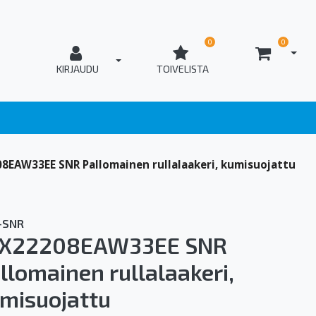
0
0
AVAA
T_OPEN_LOGIN
KIRJAUDU
TOIVELISTA
8EAW33EE SNR Pallomainen rullalaakeri, kumisuojattu
-SNR
0X22208EAW33EE SNR
llomainen rullalaakeri,
misuojattu