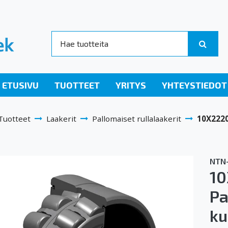
ETUSIVU
TUOTTEET
YRITYS
YHTEYSTIEDOT
Tuotteet
Laakerit
Pallomaiset rullalaakerit
10X2220
NTN
1
Pa
ku