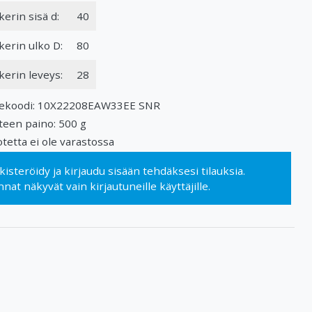
kerin sisä d:
40
kerin ulko D:
80
kerin leveys:
28
ekoodi: 10X22208EAW33EE SNR
teen paino: 500 g
tetta ei ole varastossa
kisteröidy
ja
kirjaudu sisään
tehdäksesi tilauksia.
nnat näkyvät vain kirjautuneille käyttäjille.