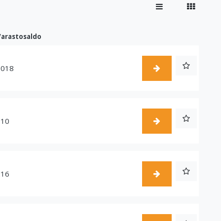
Varastosaldo
1018
510
216