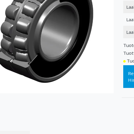
Laa
Laa
Laa
Tuot
Tuot
Tuo
Re
Hi