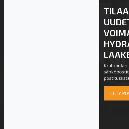
TILAA
UUDE
VOIM
HYDRA
LAAKE
Kraftmekin P
sähköpostits
postituslista
LIITY P