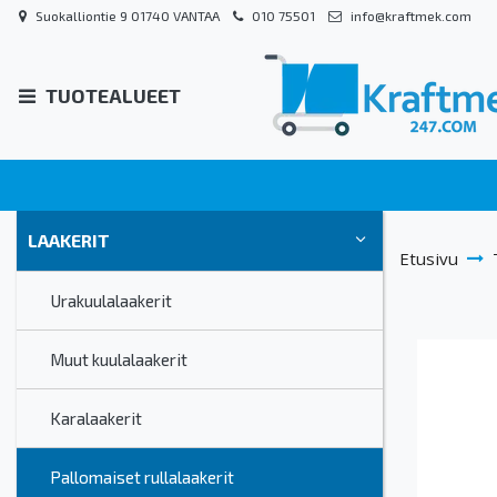
Suokalliontie 9 01740 VANTAA
010 75501
info@kraftmek.com
TUOTEALUEET
LAAKERIT
Etusivu
Urakuulalaakerit
Muut kuulalaakerit
Karalaakerit
Pallomaiset rullalaakerit