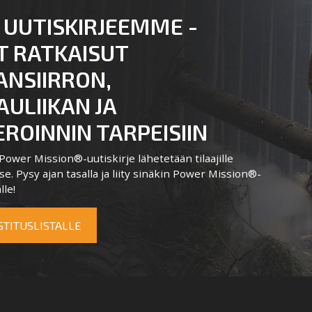
 UUTISKIRJEEMME -
T RATKAISUT
ANSIIRRON,
ULIIKAN JA
ROINNIN TARPEISIIN
ower Mission®-uutiskirje lähetetään tilaajille
e. Pysy ajan tasalla ja liity sinäkin Power Mission®-
lle!
OSTITUSLISTALLE