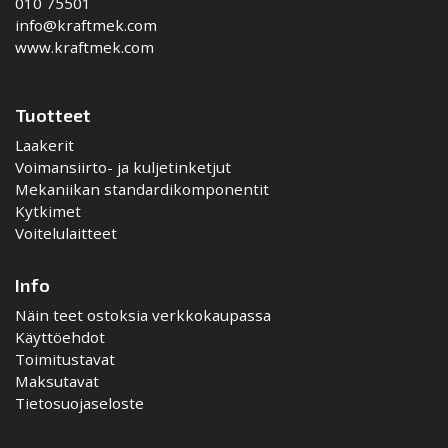
010 75501
info@kraftmek.com
www.kraftmek.com
Tuotteet
Laakerit
Voimansiirto- ja kuljetinketjut
Mekaniikan standardikomponentit
Kytkimet
Voitelulaitteet
Info
Näin teet ostoksia verkkokaupassa
Käyttöehdot
Toimitustavat
Maksutavat
Tietosuojaseloste