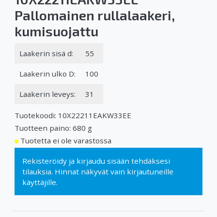
Pallomainen rullalaakeri,
kumisuojattu
Laakerin sisä d:
55
Laakerin ulko D:
100
Laakerin leveys:
31
Tuotekoodi: 10X22211EAKW33EE
Tuotteen paino: 680 g
Tuotetta ei ole varastossa
Rekisteröidy
ja
kirjaudu sisään
tehdäksesi
tilauksia. Hinnat näkyvät vain kirjautuneille
käyttäjille.