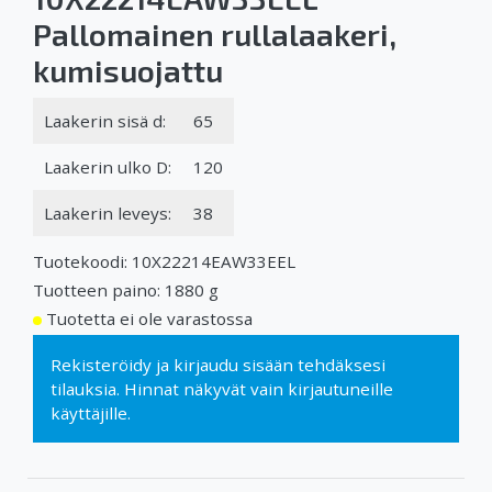
Pallomainen rullalaakeri,
kumisuojattu
Laakerin sisä d:
65
Laakerin ulko D:
120
Laakerin leveys:
38
Tuotekoodi: 10X22214EAW33EEL
Tuotteen paino: 1880 g
Tuotetta ei ole varastossa
Rekisteröidy
ja
kirjaudu sisään
tehdäksesi
tilauksia. Hinnat näkyvät vain kirjautuneille
käyttäjille.