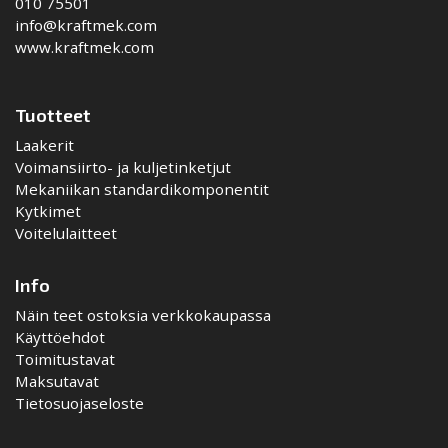
010 75501
info@kraftmek.com
www.kraftmek.com
Tuotteet
Laakerit
Voimansiirto- ja kuljetinketjut
Mekaniikan standardikomponentit
Kytkimet
Voitelulaitteet
Info
Näin teet ostoksia verkkokaupassa
Käyttöehdot
Toimitustavat
Maksutavat
Tietosuojaseloste