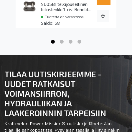
SD05B1 telkijousellinen
liitoslenkki 1-riv, Renold...
Tuotetta on varastossa
58
TILAA UUTISKIRJEEMME -
UUDET RATKAISUT
VOIMANSIIRRON,
HYDRAULIIKAN JA
LAAKEROINNIN TARPEISIIN
Kraftmekin Power Mission®-uutiskirje lähetetään
tilaajille sähköpostitse. Pysy ajan tasalla ja liity sinäkin