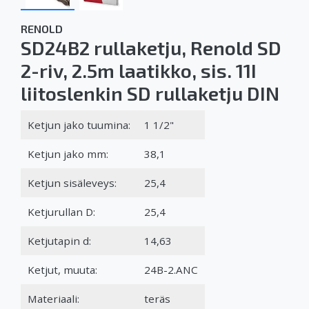
RENOLD
SD24B2 rullaketju, Renold SD
2-riv, 2.5m laatikko, sis. 11I
liitoslenkin SD rullaketju DIN
Ketjun jako tuumina:
1 1/2"
Ketjun jako mm:
38,1
Ketjun sisäleveys:
25,4
Ketjurullan D:
25,4
Ketjutapin d:
14,63
Ketjut, muuta:
24B-2.ANC
Materiaali:
teräs