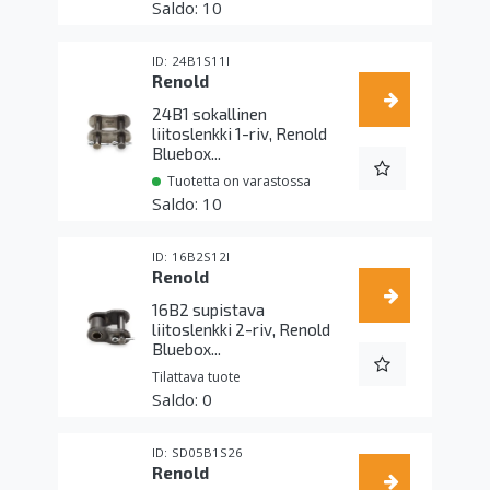
10
24B1S11I
Renold
24B1 sokallinen
liitoslenkki 1-riv, Renold
Bluebox...
Tuotetta on varastossa
10
16B2S12I
Renold
16B2 supistava
liitoslenkki 2-riv, Renold
Bluebox...
Tilattava tuote
0
SD05B1S26
Renold